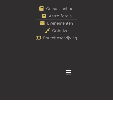
Cursusaanbod
Astro foto's
Evenementen
Colorize
Routebeschrijving