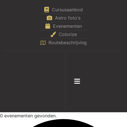
Cursusaanbod
Astro foto's
Evenementen
Colorize
Routebeschrijving
0 evenementen gevonden.